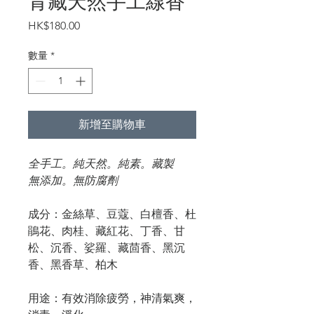
青藏天然手工線香
價
HK$180.00
格
數量
*
新增至購物車
全手工。純天然。純素。藏製
無添加。無防腐劑
成分：
金絲草、豆蔻、白檀香、杜
鵑花、肉桂、藏紅花、丁香、甘
松、沉香、娑羅、藏茴香、黑沉
香、黑香草、柏木
用途：
有效消除疲勞，神清氣爽，