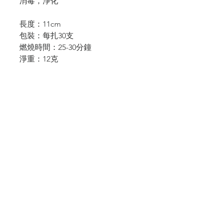
消毒，淨化
長度：
11cm
包裝：
每扎30支
燃燒時間：
25-30分鐘
淨重：
12克
產地：
中國青海玉樹
生產商：
玉樹市鬧吾工貿有限責任
公司
存放注意
請存放於陰涼乾燥處，避免陽光直射。
© 2026 Powered by LIVIN